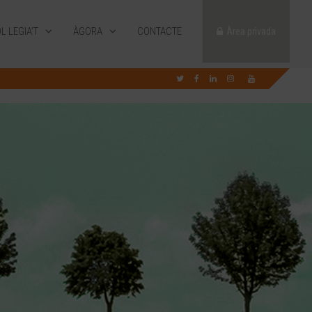
L·LEGIA’T
ÀGORA
CONTACTE
Àrea privada