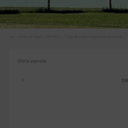
Inici
»
Ofertes de treball
»
ARP184-21 – Titulat/da superior enginyer/a agrònom/a
Oferta expirada
TOR