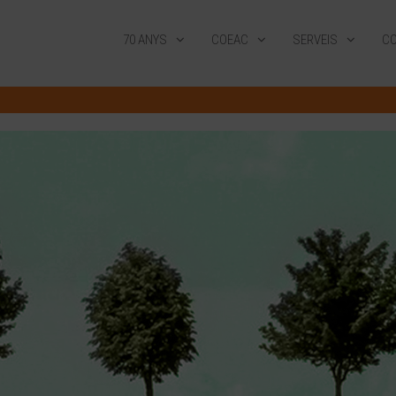
70 ANYS
COEAC
SERVEIS
CO