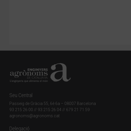
Seu Central
Passeig de Gràcia 55, 6è 6a – 08007 Barcelona
93 215 26 00
// 93 215 26 04 // 679 21 71 59
agronoms@agronoms.cat
Delegació