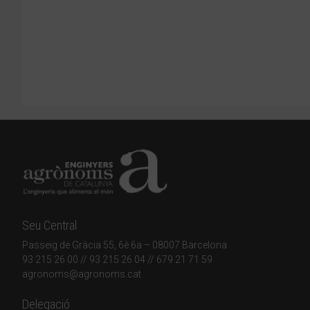
Seu Central
Passeig de Gràcia 55, 6è 6a – 08007 Barcelona
93 215 26 00
// 93 215 26 04 // 679 21 71 59
agronoms@agronoms.cat
Delegació