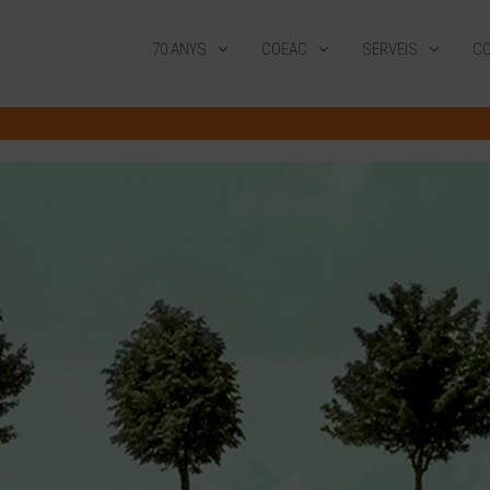
70 ANYS
COEAC
SERVEIS
CO