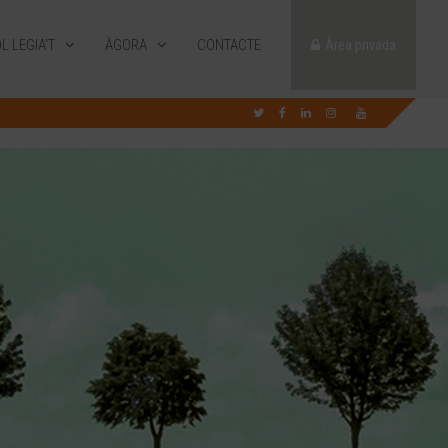
L·LEGIA’T
ÀGORA
CONTACTE
Àrea privada