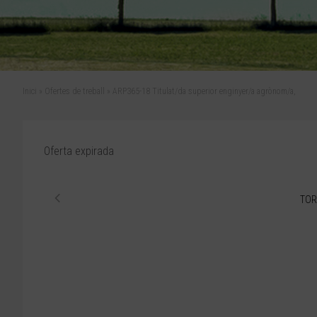
Inici
»
Ofertes de treball
»
ARP365-18 Titulat/da superior enginyer/a agrònom/a,
Oferta expirada
TOR