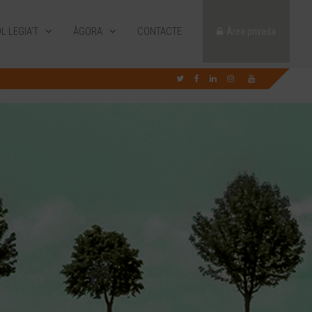
L·LEGIA’T
ÀGORA
CONTACTE
Àrea privada