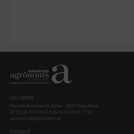
Seu Central
Passeig de Gràcia 55, 6è 6a – 08007 Barcelona
93 215 26 00
// 93 215 26 04 // 679 21 71 59
agronoms@agronoms.cat
Delegació