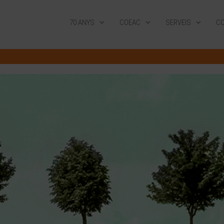
70 ANYS
COEAC
SERVEIS
CO