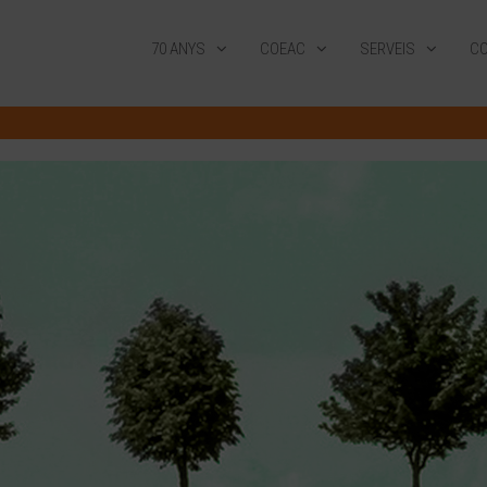
70 ANYS
COEAC
SERVEIS
CO