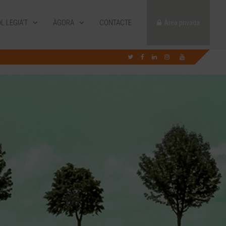
L·LEGIA’T
ÀGORA
CONTACTE
Àrea privada