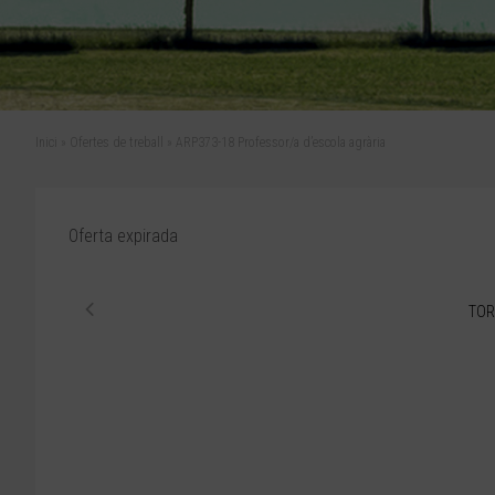
Inici
»
Ofertes de treball
»
ARP373-18 Professor/a d’escola agrària
Oferta expirada
TOR