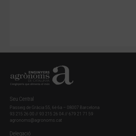
Seu Central
Passeig de Gràcia 55, 6è 6a – 08007 Barcelona
93 215 26 00
// 93 215 26 04 // 679 21 71 59
agronoms@agronoms.cat
Delegació