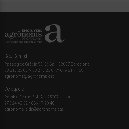
Seu Central
Passeig de Gràcia 55, 6è 6a – 08007 Barcelona
93 215 26 00
// 93 215 26 04 // 679 21 71 59
agronoms@agronoms.cat
Delegació
Rambla Ferran 2, 4t A – 25007 Lleida
973 24 43 32
/
686 17 90 48
agronomslleida@agronoms.cat