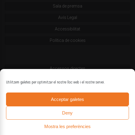
Sala de premsa
Avís Legal
Accessibilitat
Política de cookies
Accessos directes
Codi deontològic
Utilitzem galetes per optimitzar el nostre lloc web i el nostre servei.
Estatuts
Acceptar galetes
Logotips oficials
Deny
Mostra les preferències