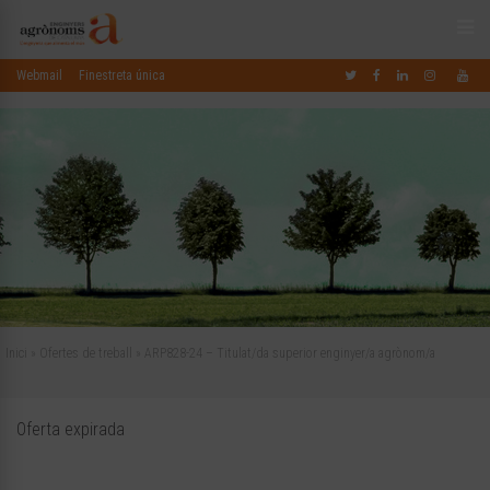
Webmail
Finestreta única
Inici
»
Ofertes de treball
»
ARP828-24 – Titulat/da superior enginyer/a agrònom/a
Oferta expirada