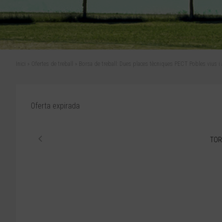
Inici
»
Ofertes de treball
»
Borsa de treball: Dues places tècniques PECT Pobles vius i 
Oferta expirada
TOR