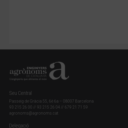
Seu Central
Passeig de Gràcia 55, 6è 6a – 08007 Barcelona
93 215 26 00
// 93 215 26 04 // 679 21 71 59
agronoms@agronoms.cat
Delegació