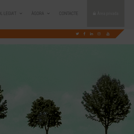
L·LEGIA’T
ÀGORA
CONTACTE
Àrea privada