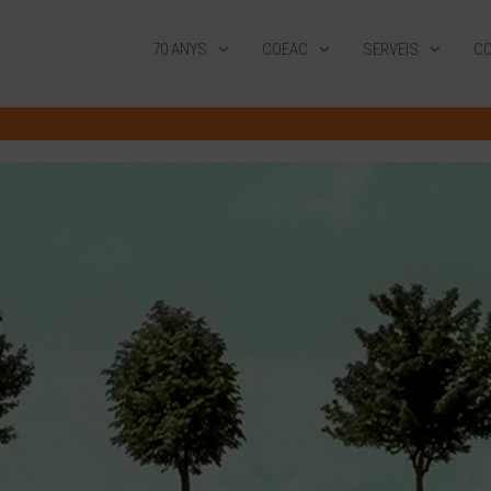
70 ANYS
COEAC
SERVEIS
CO