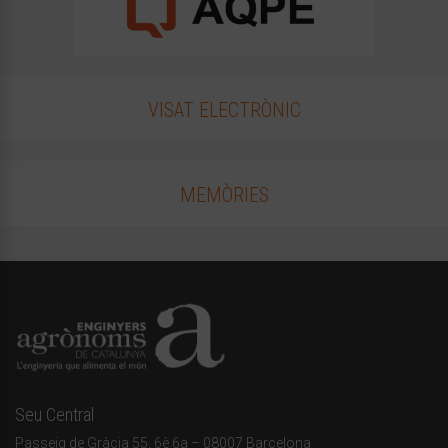
VISAT ELECTRÒNIC
MEMÒRIES
Seu Central
Passeig de Gràcia 55, 6è 6a – 08007 Barcelona