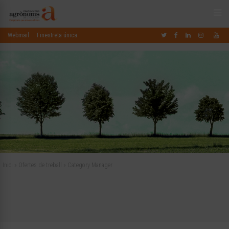
Webmail
Finestreta única
Inici
»
Ofertes de treball
»
Category Manager