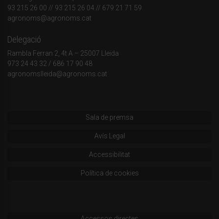
93 215 26 00
// 93 215 26 04 // 679 21 71 59
agronoms@agronoms.cat
Delegació
Rambla Ferran 2, 4t A – 25007 Lleida
973 24 43 32
/
686 17 90 48
agronomslleida@agronoms.cat
Sala de premsa
Avís Legal
Accessibilitat
Política de cookies
Accessos directes