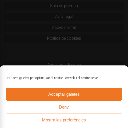
Sala de premsa
Avís Legal
Accessibilitat
Política de cookies
Accessos directes
Codi deontològic
Utilitzem galetes per optimitzar el nostre lloc web i el nostre servei.
Estatuts
Acceptar galetes
Logotips oficials
Deny
Mostra les preferències