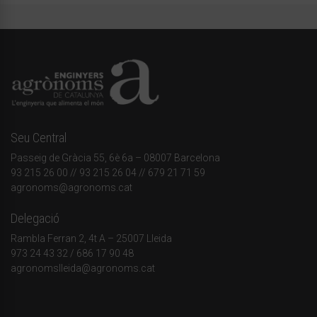
Seu Central
Passeig de Gràcia 55, 6è 6a – 08007 Barcelona
93 215 26 00
// 93 215 26 04 // 679 21 71 59
agronoms@agronoms.cat
Delegació
Rambla Ferran 2, 4t A – 25007 Lleida
973 24 43 32
/
686 17 90 48
agronomslleida@agronoms.cat