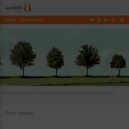
Webmail
Finestreta única
Inici
»
Ofertes de treball
»
Consultor-a/ Auditor-a Calidad y Seguridad Alimentaria
Oferta expirada