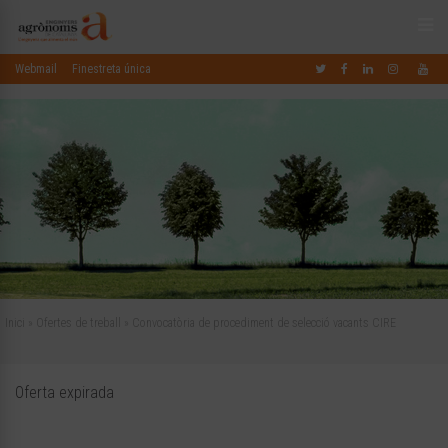
Webmail
Finestreta única
Inici
»
Ofertes de treball
»
Convocatòria de procediment de selecció vacants CIRE
Oferta expirada