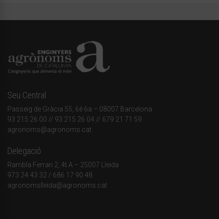
Seu Central
Passeig de Gràcia 55, 6è 6a – 08007 Barcelona
93 215 26 00
// 93 215 26 04 // 679 21 71 59
agronoms@agronoms.cat
Delegació
Rambla Ferran 2, 4t A – 25007 Lleida
973 24 43 32
/
686 17 90 48
agronomslleida@agronoms.cat