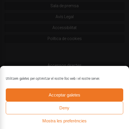
Sala de premsa
Avís Legal
Accessibilitat
Política de cookies
Accessos directes
Codi deontològic
Utilitzem galetes per optimitzar el nostre lloc web i el nostre servei.
Estatuts
Acceptar galetes
Logotips oficials
Deny
Mostra les preferències