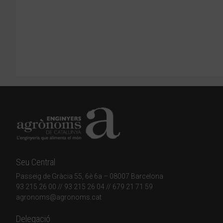
Seu Central
Passeig de Gràcia 55, 6è 6a – 08007 Barcelona
93 215 26 00
// 93 215 26 04 // 679 21 71 59
agronoms@agronoms.cat
Delegació