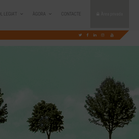
L·LEGIA’T
ÀGORA
CONTACTE
Àrea privada