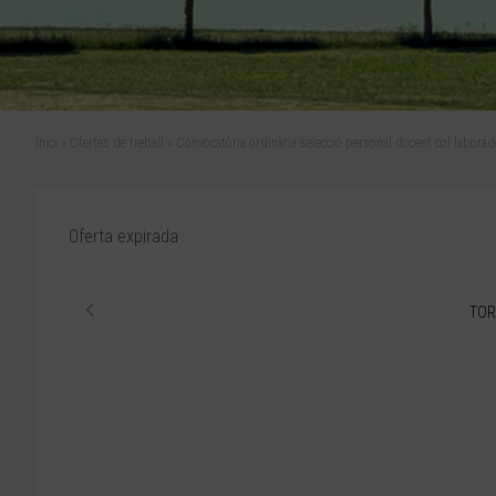
Inici
»
Ofertes de treball
»
Convocatòria ordinària selecció personal docent col·labora
Oferta expirada
TOR