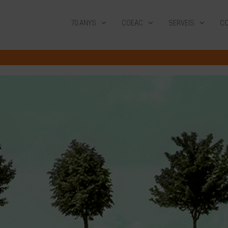
70 ANYS
COEAC
SERVEIS
CO