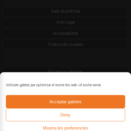
Sala de premsa
Avís Legal
Accessibilitat
Política de cookies
Accessos directes
Codi deontològic
Utilitzem galetes per optimitzar el nostre lloc web i el nostre servei.
Estatuts
Acceptar galetes
Logotips oficials
Deny
Mostra les preferències