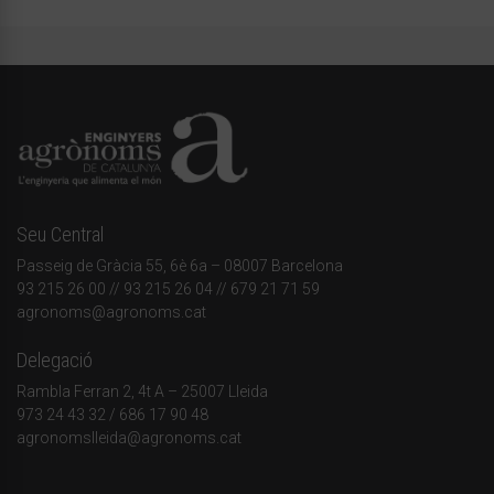
Seu Central
Passeig de Gràcia 55, 6è 6a – 08007 Barcelona
93 215 26 00
// 93 215 26 04 // 679 21 71 59
agronoms@agronoms.cat
Delegació
Rambla Ferran 2, 4t A – 25007 Lleida
973 24 43 32
/
686 17 90 48
agronomslleida@agronoms.cat