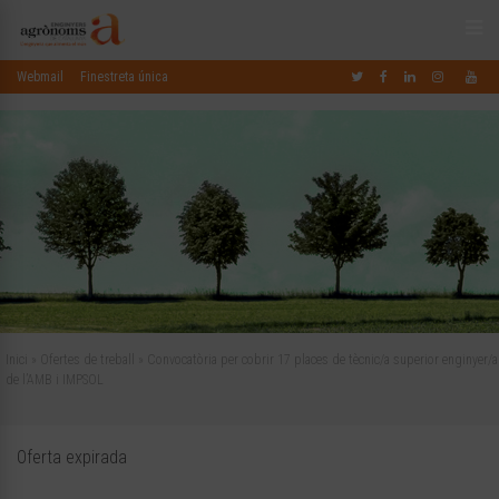
Webmail
Finestreta única
Inici
»
Ofertes de treball
»
Convocatòria per cobrir 17 places de tècnic/a superior enginyer/a
de l’AMB i IMPSOL
Oferta expirada