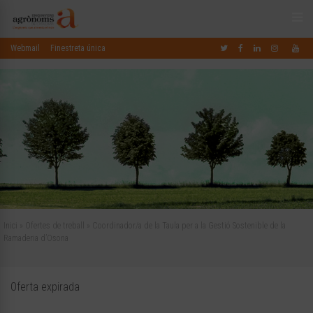
Webmail
Finestreta única
Inici
»
Ofertes de treball
»
Coordinador/a de la Taula per a la Gestió Sostenible de la
Ramaderia d’Osona
Oferta expirada