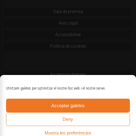
Sala de premsa
Avís Legal
Accessibilitat
Política de cookies
Accessos directes
Codi deontològic
Utilitzem galetes per optimitzar el nostre lloc web i el nostre servei.
Estatuts
Acceptar galetes
Logotips oficials
Deny
Mostra les preferències