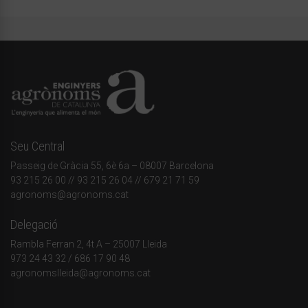
Seu Central
Passeig de Gràcia 55, 6è 6a – 08007 Barcelona
93 215 26 00
// 93 215 26 04 // 679 21 71 59
agronoms@agronoms.cat
Delegació
Rambla Ferran 2, 4t A – 25007 Lleida
973 24 43 32
/
686 17 90 48
agronomslleida@agronoms.cat