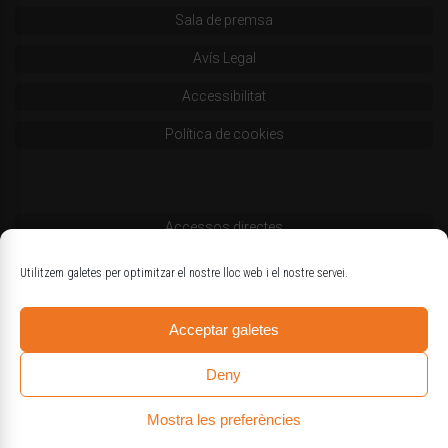
Sala de premsa
Avís Legal
Accessibilitat
Política de cookies
Accessos directes
Codi deontològic
Utilitzem galetes per optimitzar el nostre lloc web i el nostre servei.
Estatuts
Acceptar galetes
Logotips oficials
Deny
Mostra les preferències