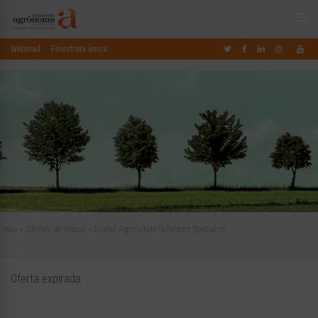
Webmail
Finestreta única
Inici
»
Ofertes de treball
»
Digital Agriculture Solutions Specialist
Oferta expirada