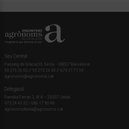
Seu Central
Passeig de Gràcia 55, 6è 6a – 08007 Barcelona
93 215 26 00
// 93 215 26 04 // 679 21 71 59
agronoms@agronoms.cat
Delegació
Rambla Ferran 2, 4t A – 25007 Lleida
973 24 43 32
/
686 17 90 48
agronomslleida@agronoms.cat