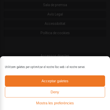
Sala de premsa
Avís Legal
Accessibilitat
Política de cookies
Accessos directes
Codi deontològic
Utilitzem galetes per optimitzar el nostre lloc web i el nostre servei.
Estatuts
Acceptar galetes
Logotips oficials
Deny
Mostra les preferències