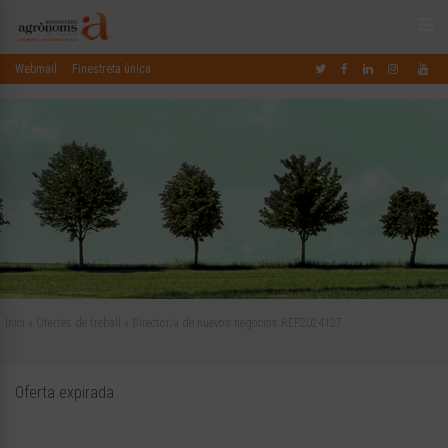
Webmail
Finestreta única
Inici
»
Ofertes de treball
»
Director/a de nuevos negocios REF2024127
Oferta expirada