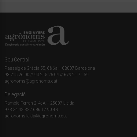
Seu Central
Passeig de Gràcia 55, 6è 6a – 08007 Barcelona
93 215 26 00
// 93 215 26 04 // 679 21 71 59
agronoms@agronoms.cat
Delegació
Rambla Ferran 2, 4t A – 25007 Lleida
973 24 43 32
/
686 17 90 48
agronomslleida@agronoms.cat