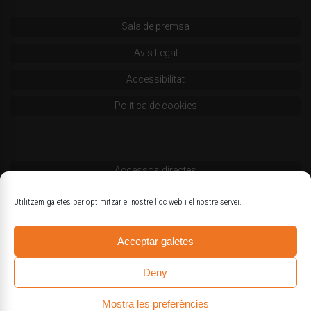
Sala de premsa
Avís Legal
Accessibilitat
Política de cookies
Accessos directes
Codi deontològic
Utilitzem galetes per optimitzar el nostre lloc web i el nostre servei.
Estatuts
Acceptar galetes
Logotips oficials
Deny
Mostra les preferències