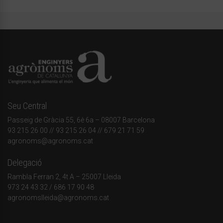
Seu Central
Passeig de Gràcia 55, 6è 6a – 08007 Barcelona
93 215 26 00
// 93 215 26 04 // 679 21 71 59
agronoms@agronoms.cat
Delegació
Rambla Ferran 2, 4t A – 25007 Lleida
973 24 43 32
/
686 17 90 48
agronomslleida@agronoms.cat