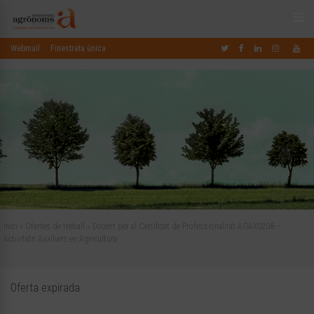
Webmail
Finestreta única
Inici
»
Ofertes de treball
»
Docent per al Certificat de Professionalitat AGAX0208 –
Activitats Auxiliars en Agricultura
Oferta expirada