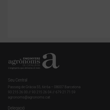
Seu Central
Passeig de Gràcia 55, 6è 6a – 08007 Barcelona
93 215 26 00
// 93 215 26 04 // 679 21 71 59
agronoms@agronoms.cat
Delegació