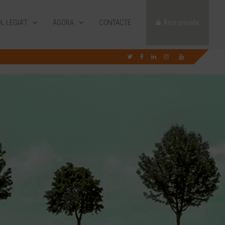
L·LEGIA’T
ÀGORA
CONTACTE
Àrea privada