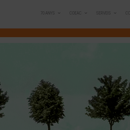
70 ANYS
COEAC
SERVEIS
CO