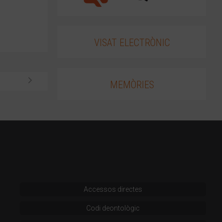
VISAT ELECTRÒNIC
MEMÒRIES
Accessos directes
Codi deontològic