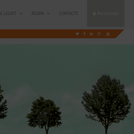
L·LEGIA’T
ÀGORA
CONTACTE
Àrea privada