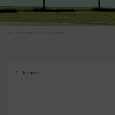
Inici
»
Ofertes de treball
»
Enginyer agrònom
Oferta expirada