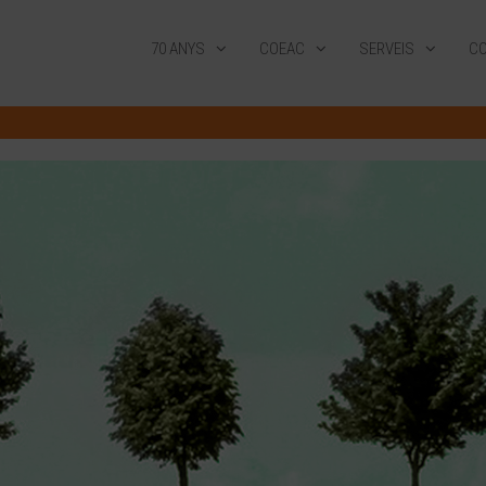
70 ANYS
COEAC
SERVEIS
CO