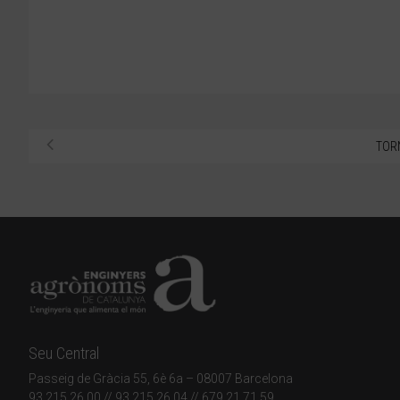
TOR
Seu Central
Passeig de Gràcia 55, 6è 6a – 08007 Barcelona
93 215 26 00
// 93 215 26 04 // 679 21 71 59