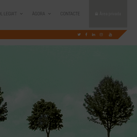
L·LEGIA’T
ÀGORA
CONTACTE
Àrea privada