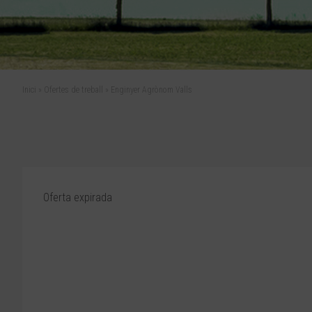
Inici
»
Ofertes de treball
»
Enginyer Agrònom Valls
Oferta expirada