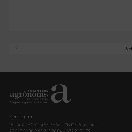
TOR
Seu Central
Passeig de Gràcia 55, 6è 6a – 08007 Barcelona
93 215 26 00
// 93 215 26 04 // 679 21 71 59