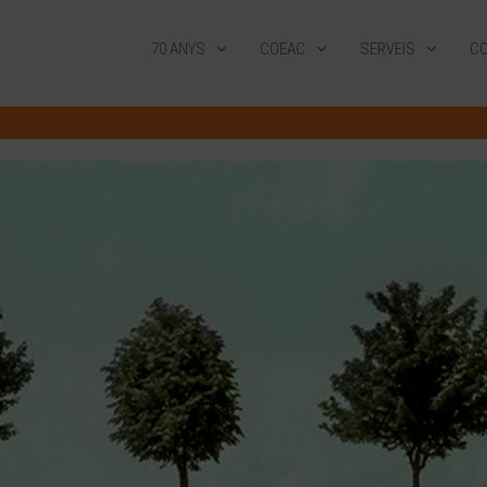
70 ANYS
COEAC
SERVEIS
CO