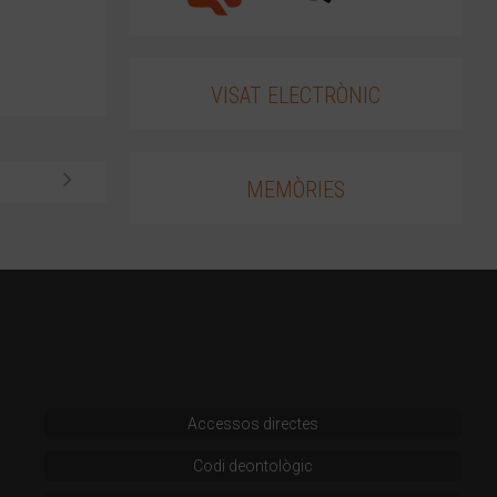
VISAT ELECTRÒNIC
MEMÒRIES
Accessos directes
Codi deontològic