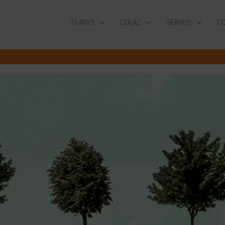
70 ANYS
COEAC
SERVEIS
CO