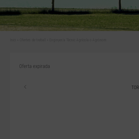
Inici
»
Ofertes de treball
»
Enginyer/a Tècnic Agrícola o Agrònom
Oferta expirada
TOR