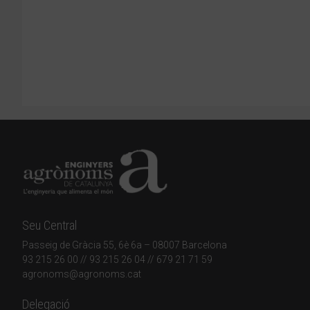
Seu Central
Passeig de Gràcia 55, 6è 6a – 08007 Barcelona
93 215 26 00
// 93 215 26 04 // 679 21 71 59
agronoms@agronoms.cat
Delegació