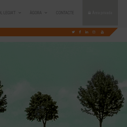
L·LEGIA’T
ÀGORA
CONTACTE
Àrea privada