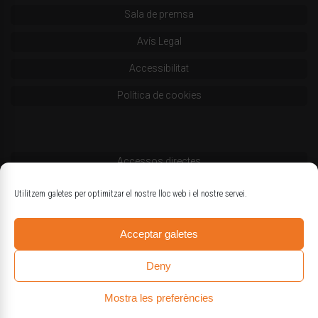
Sala de premsa
Avís Legal
Accessibilitat
Política de cookies
Accessos directes
Codi deontològic
Utilitzem galetes per optimitzar el nostre lloc web i el nostre servei.
Estatuts
Acceptar galetes
Logotips oficials
Deny
Mostra les preferències