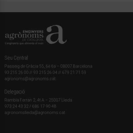
Seu Central
Passeig de Gràcia 55, 6è 6a – 08007 Barcelona
93 215 26 00
// 93 215 26 04 // 679 21 71 59
agronoms@agronoms.cat
Delegació
Rambla Ferran 2, 4t A – 25007 Lleida
973 24 43 32
/
686 17 90 48
agronomslleida@agronoms.cat