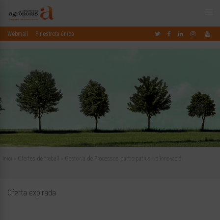
Webmail
Finestreta única
Inici
»
Ofertes de treball
»
Gestor/a de Processos participatius i d’Innovació
Oferta expirada