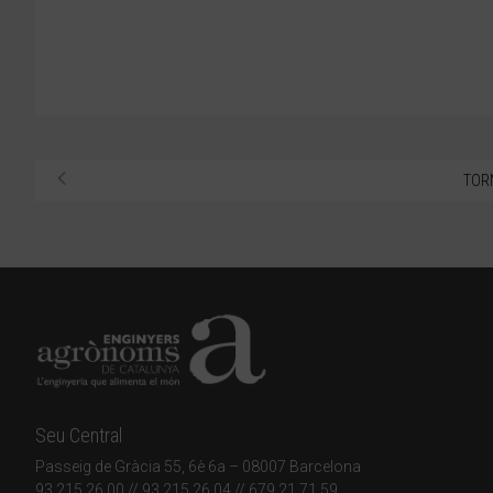
TOR
Seu Central
Passeig de Gràcia 55, 6è 6a – 08007 Barcelona
93 215 26 00
// 93 215 26 04 // 679 21 71 59