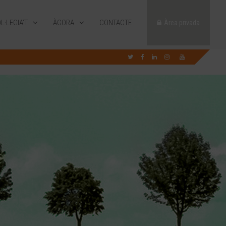
L·LEGIA’T
ÀGORA
CONTACTE
Àrea privada