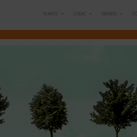
70 ANYS
COEAC
SERVEIS
CO