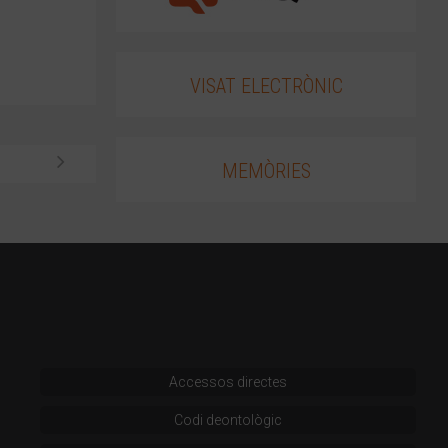
VISAT ELECTRÒNIC
MEMÒRIES
Accessos directes
Codi deontològic