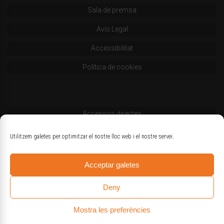
Sala de premsa
Avís Legal
Accessibilitat
Política de cookies
Accessos directes
Codi deontològic
Utilitzem galetes per optimitzar el nostre lloc web i el nostre servei.
Estatuts
Acceptar galetes
Logotips oficials
Deny
Mostra les preferències