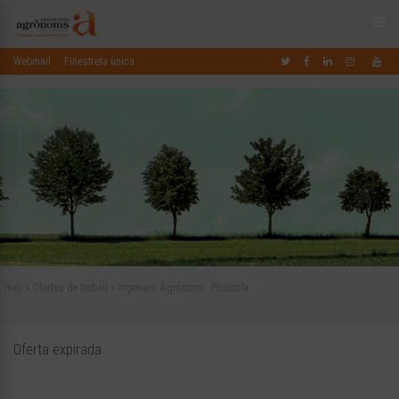
Webmail
Finestreta única
Inici
»
Ofertes de treball
»
Ingeniero Agrónomo -Piscícola-
Oferta expirada