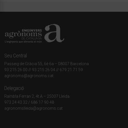
Seu Central
Passeig de Gràcia 55, 6è 6a – 08007 Barcelona
93 215 26 00
// 93 215 26 04 // 679 21 71 59
agronoms@agronoms.cat
Delegació
Rambla Ferran 2, 4t A – 25007 Lleida
973 24 43 32
/
686 17 90 48
agronomslleida@agronoms.cat