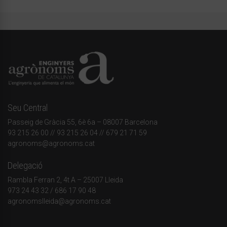
Seu Central
Passeig de Gràcia 55, 6è 6a – 08007 Barcelona
93 215 26 00
// 93 215 26 04 // 679 21 71 59
agronoms@agronoms.cat
Delegació
Rambla Ferran 2, 4t A – 25007 Lleida
973 24 43 32
/
686 17 90 48
agronomslleida@agronoms.cat