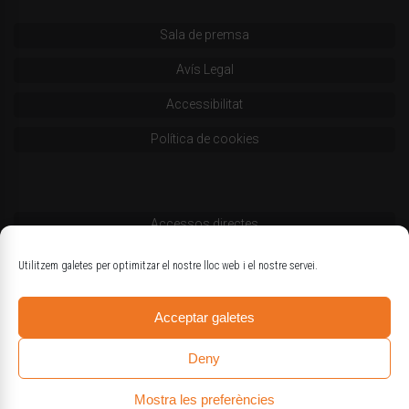
Sala de premsa
Avís Legal
Accessibilitat
Política de cookies
Accessos directes
Codi deontològic
Utilitzem galetes per optimitzar el nostre lloc web i el nostre servei.
Estatuts
Acceptar galetes
Logotips oficials
Deny
Mostra les preferències