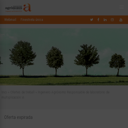
Webmail
Finestreta única
Inici
»
Ofertes de treball
»
Ingeniero Agrónomo Responsable de laboratorio de
multiplicación in
Oferta expirada