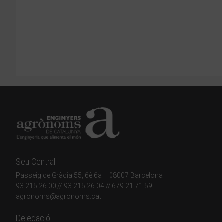
Seu Central
Passeig de Gràcia 55, 6è 6a – 08007 Barcelona
93 215 26 00
// 93 215 26 04 // 679 21 71 59
agronoms@agronoms.cat
Delegació