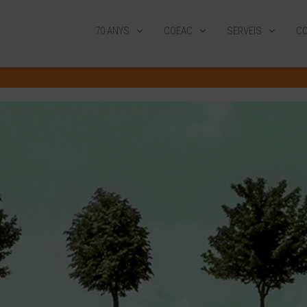
70 ANYS
COEAC
SERVEIS
CO