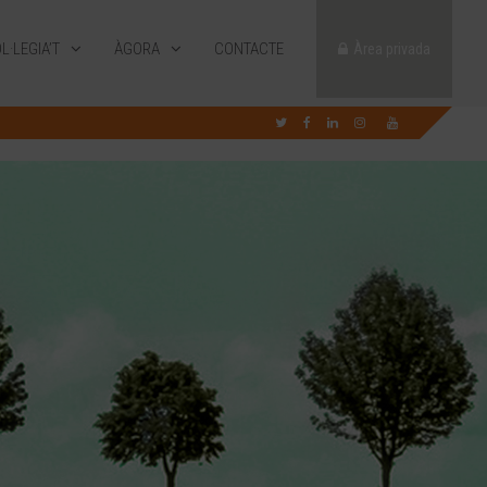
L·LEGIA’T
ÀGORA
CONTACTE
Àrea privada