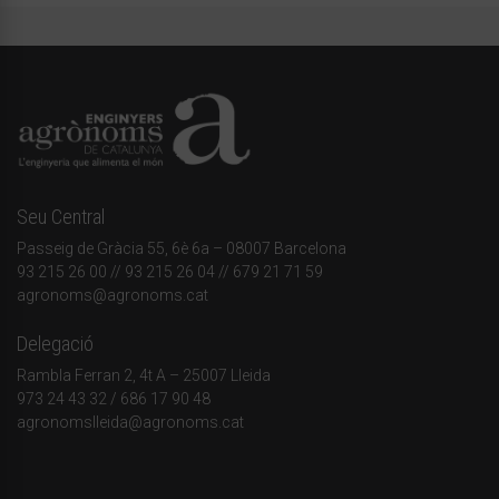
Seu Central
Passeig de Gràcia 55, 6è 6a – 08007 Barcelona
93 215 26 00
// 93 215 26 04 // 679 21 71 59
agronoms@agronoms.cat
Delegació
Rambla Ferran 2, 4t A – 25007 Lleida
973 24 43 32
/
686 17 90 48
agronomslleida@agronoms.cat