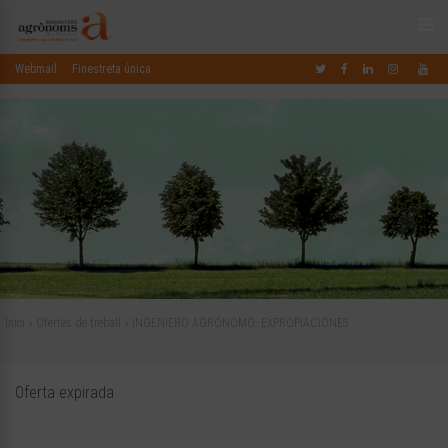
Webmail
Finestreta única
Inici
»
Ofertes de treball
»
INGENIERO AGRÓNOMO- EXPROPIACIONES
Oferta expirada