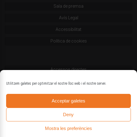
Sala de premsa
Avís Legal
Accessibilitat
Política de cookies
Accessos directes
Codi deontològic
Utilitzem galetes per optimitzar el nostre lloc web i el nostre servei.
Estatuts
Acceptar galetes
Logotips oficials
Deny
Mostra les preferències