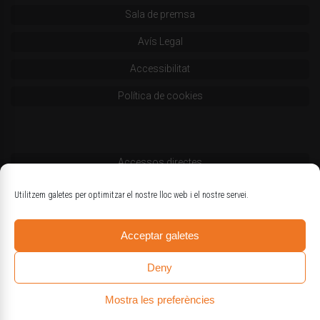
Sala de premsa
Avís Legal
Accessibilitat
Política de cookies
Accessos directes
Codi deontològic
Utilitzem galetes per optimitzar el nostre lloc web i el nostre servei.
Estatuts
Acceptar galetes
Logotips oficials
Deny
Mostra les preferències