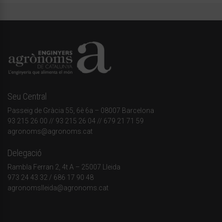
Seu Central
Passeig de Gràcia 55, 6è 6a – 08007 Barcelona
93 215 26 00
// 93 215 26 04 // 679 21 71 59
agronoms@agronoms.cat
Delegació
Rambla Ferran 2, 4t A – 25007 Lleida
973 24 43 32
/
686 17 90 48
agronomslleida@agronoms.cat