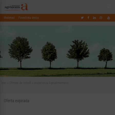
Webmail
Finestreta única
Inici
»
Ofertes de treball
»
Inspector/a Agroalimentario
Oferta expirada