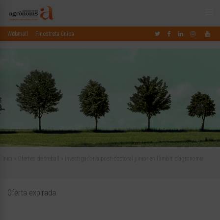
Webmail
Finestreta única
Inici
»
Ofertes de treball
»
Investigador/a post-doctoral júnior en l’àmbit d’agronomia
Oferta expirada