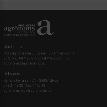
Seu Central
Passeig de Gràcia 55, 6è 6a – 08007 Barcelona
93 215 26 00
// 93 215 26 04 // 679 21 71 59
agronoms@agronoms.cat
Delegació
Rambla Ferran 2, 4t A – 25007 Lleida
973 24 43 32
/
686 17 90 48
agronomslleida@agronoms.cat