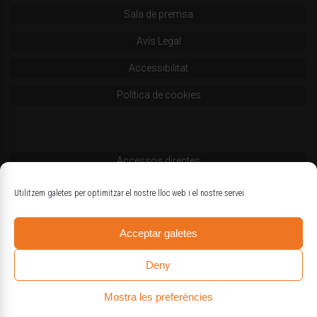
Sala de premsa
Avís Legal
Accessibilitat
Política de cookies
Accessos directes
Codi deontològic
Utilitzem galetes per optimitzar el nostre lloc web i el nostre servei.
Estatuts
Acceptar galetes
Logotips oficials
Deny
Mostra les preferències