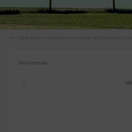
Inici
»
Ofertes de treball
»
Investigador/a sènior en l’àmbit de Sistemes Agraris i Alim
Oferta expirada
TOR