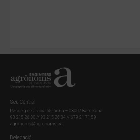
Seu Central
Passeig de Gràcia 55, 6è 6a – 08007 Barcelona
93 215 26 00
// 93 215 26 04 // 679 21 71 59
agronoms@agronoms.cat
Delegació