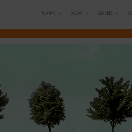
70 ANYS
COEAC
SERVEIS
CO