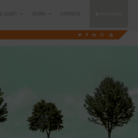
L·LEGIA’T
ÀGORA
CONTACTE
Àrea privada