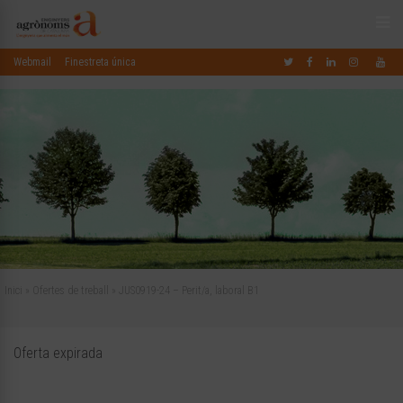
Webmail
Finestreta única
Inici
»
Ofertes de treball
»
JUS0919-24 – Perit/a, laboral B1
Oferta expirada