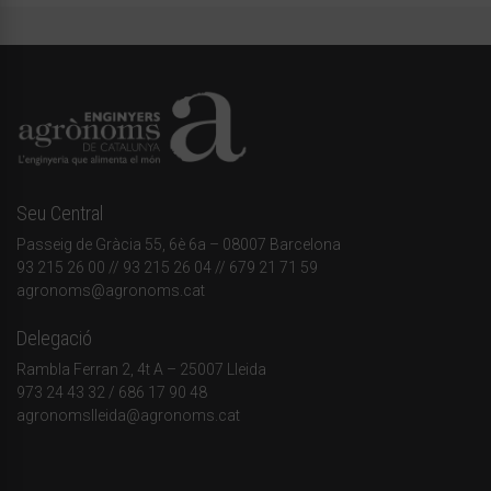
Seu Central
Passeig de Gràcia 55, 6è 6a – 08007 Barcelona
93 215 26 00
// 93 215 26 04 // 679 21 71 59
agronoms@agronoms.cat
Delegació
Rambla Ferran 2, 4t A – 25007 Lleida
973 24 43 32
/
686 17 90 48
agronomslleida@agronoms.cat