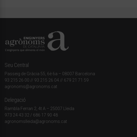
Seu Central
Passeig de Gràcia 55, 6è 6a – 08007 Barcelona
93 215 26 00
// 93 215 26 04 // 679 21 71 59
agronoms@agronoms.cat
Delegació
Rambla Ferran 2, 4t A – 25007 Lleida
973 24 43 32
/
686 17 90 48
agronomslleida@agronoms.cat