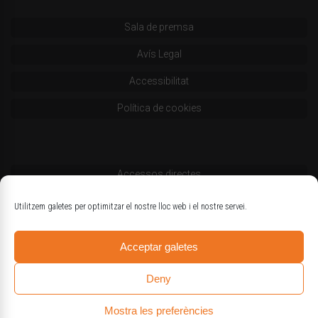
Sala de premsa
Avís Legal
Accessibilitat
Política de cookies
Accessos directes
Codi deontològic
Utilitzem galetes per optimitzar el nostre lloc web i el nostre servei.
Estatuts
Acceptar galetes
Logotips oficials
Deny
Mostra les preferències