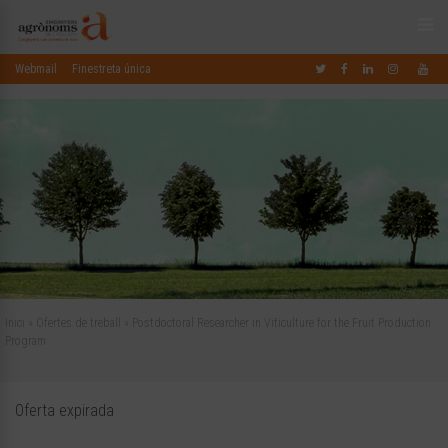
Webmail
Finestreta única
Inici
»
Ofertes de treball
»
Postdoctoral Researcher in Viticulture for the Fruit Production
Program
Oferta expirada