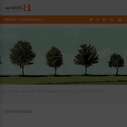
Webmail
Finestreta única
Inici
»
Ofertes de treball
»
RESPONSABLE COMERCIAL (AGROALIMENTARI)
Oferta expirada