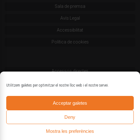
Sala de premsa
Avís Legal
Accessibilitat
Política de cookies
Accessos directes
Codi deontològic
Utilitzem galetes per optimitzar el nostre lloc web i el nostre servei.
Estatuts
Acceptar galetes
Logotips oficials
Deny
Mostra les preferències