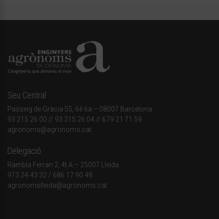
Seu Central
Passeig de Gràcia 55, 6è 6a – 08007 Barcelona
93 215 26 00
// 93 215 26 04 // 679 21 71 59
agronoms@agronoms.cat
Delegació
Rambla Ferran 2, 4t A – 25007 Lleida
973 24 43 32
/
686 17 90 48
agronomslleida@agronoms.cat