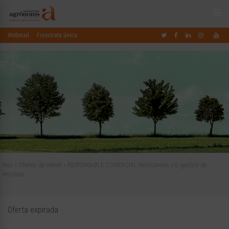
Webmail
Finestreta única
Inici
»
Ofertes de treball
»
RESPONSABLE COMERCIAL Fertilizantes y/o gestión de
residuos
Oferta expirada