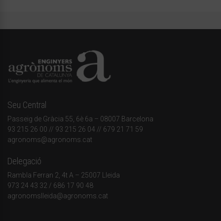
Seu Central
Passeig de Gràcia 55, 6è 6a – 08007 Barcelona
93 215 26 00
// 93 215 26 04 // 679 21 71 59
agronoms@agronoms.cat
Delegació
Rambla Ferran 2, 4t A – 25007 Lleida
973 24 43 32
/
686 17 90 48
agronomslleida@agronoms.cat