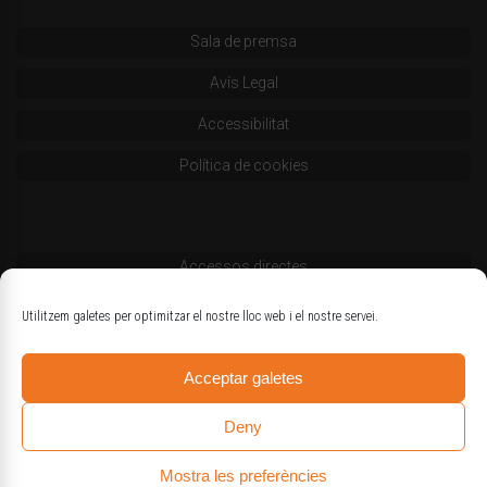
Sala de premsa
Avís Legal
Accessibilitat
Política de cookies
Accessos directes
Codi deontològic
Utilitzem galetes per optimitzar el nostre lloc web i el nostre servei.
Estatuts
Acceptar galetes
Logotips oficials
Deny
Mostra les preferències