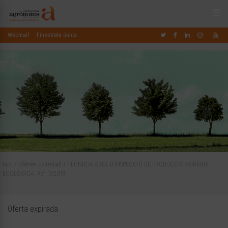
Webmail
Finestreta única
Inici
»
Ofertes de treball
»
TÈCNIC/A ÀREA D’INSPECCIÓ DE PRODUCCIÓ AGRÀRIA
ECOLÒGICA. Ref. 3/2019
Oferta expirada