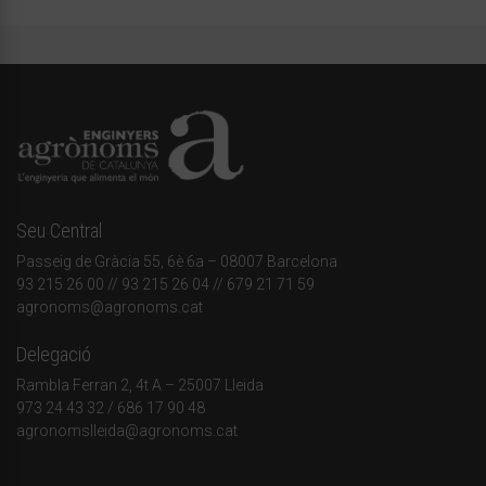
Seu Central
Passeig de Gràcia 55, 6è 6a – 08007 Barcelona
93 215 26 00
// 93 215 26 04 // 679 21 71 59
agronoms@agronoms.cat
Delegació
Rambla Ferran 2, 4t A – 25007 Lleida
973 24 43 32
/
686 17 90 48
agronomslleida@agronoms.cat