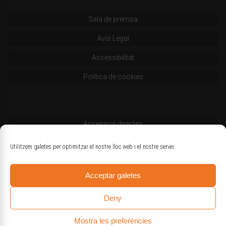
Sala de premsa
Avís Legal
Accessibilitat
Política de cookies
Accessos directes
Codi deontològic
Utilitzem galetes per optimitzar el nostre lloc web i el nostre servei.
Estatuts
Acceptar galetes
Logotips oficials
Deny
Mostra les preferències