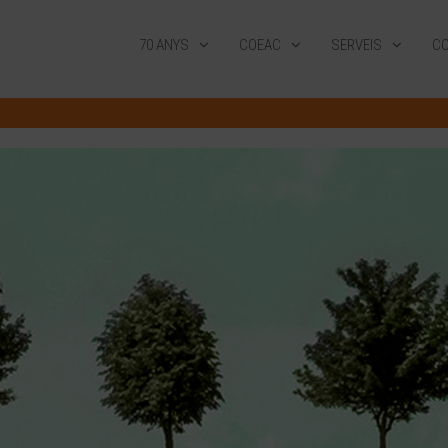
70 ANYS
COEAC
SERVEIS
CO