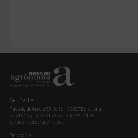
Seu Central
Passeig de Gràcia 55, 6è 6a – 08007 Barcelona
93 215 26 00
// 93 215 26 04 // 679 21 71 59
agronoms@agronoms.cat
Delegació