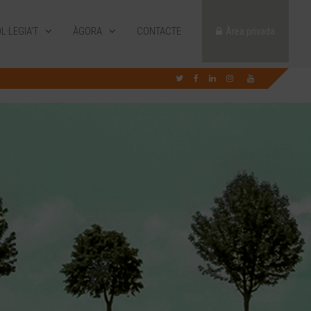
L·LEGIA’T
ÀGORA
CONTACTE
Àrea privada