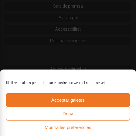
Sala de premsa
Avís Legal
Accessibilitat
Política de cookies
Accessos directes
Codi deontològic
Utilitzem galetes per optimitzar el nostre lloc web i el nostre servei.
Estatuts
Acceptar galetes
Logotips oficials
Deny
Mostra les preferències