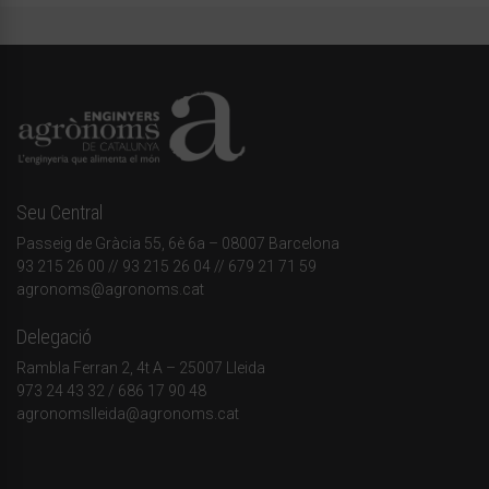
Seu Central
Passeig de Gràcia 55, 6è 6a – 08007 Barcelona
93 215 26 00
// 93 215 26 04 // 679 21 71 59
agronoms@agronoms.cat
Delegació
Rambla Ferran 2, 4t A – 25007 Lleida
973 24 43 32
/
686 17 90 48
agronomslleida@agronoms.cat