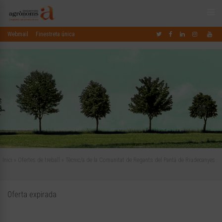
Webmail
Finestreta única
Inici
»
Ofertes de treball
»
Tècnic/a de la Comunitat de Regants del Pantà de Riudecanyes
Oferta expirada