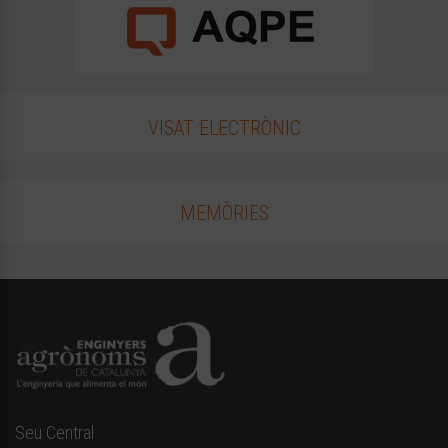
VISAT ELECTRÒNIC
MEMÒRIES
Seu Central