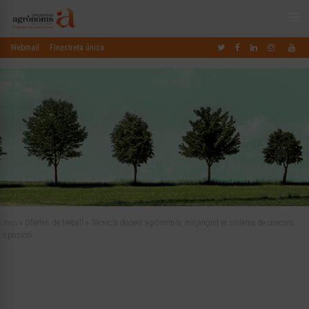
Webmail
Finestreta única
Inici
»
Ofertes de treball
»
Tècnic/a docent agrònom/a, mitjançant el sistema de concurs
oposició