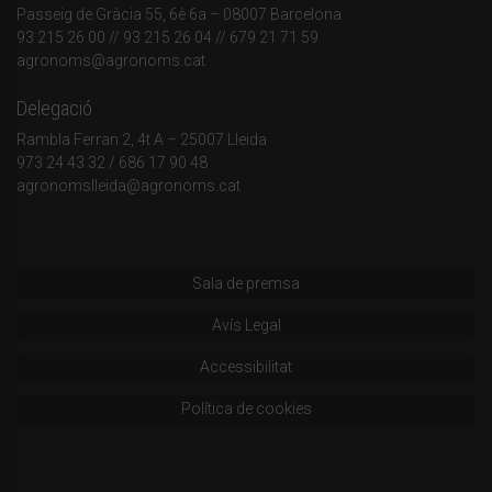
Passeig de Gràcia 55, 6è 6a – 08007 Barcelona
93 215 26 00
// 93 215 26 04 // 679 21 71 59
agronoms@agronoms.cat
Delegació
Rambla Ferran 2, 4t A – 25007 Lleida
973 24 43 32
/
686 17 90 48
agronomslleida@agronoms.cat
Sala de premsa
Avís Legal
Accessibilitat
Política de cookies