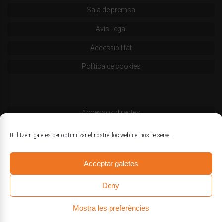
Sala de premsa
Avís Legal
Accessibilitat
Política de cookies
Accessos directes
Codi deontològic
Utilitzem galetes per optimitzar el nostre lloc web i el nostre servei.
Estatuts
Acceptar galetes
Logotips oficials
Deny
Mostra les preferències