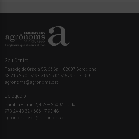
Seu Central
Passeig de Gràcia 55, 6è 6a – 08007 Barcelona
93 215 26 00
// 93 215 26 04 // 679 21 71 59
agronoms@agronoms.cat
Delegació
Rambla Ferran 2, 4t A – 25007 Lleida
973 24 43 32
/
686 17 90 48
agronomslleida@agronoms.cat