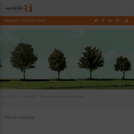
Webmail
Finestreta única
Inici
»
Ofertes de treball
»
Tècnic/a encarregat/da de camp
Oferta expirada