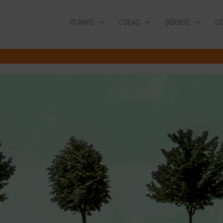
70 ANYS
COEAC
SERVEIS
CO