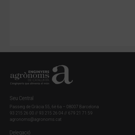
Seu Central
Passeig de Gràcia 55, 6è 6a – 08007 Barcelona
93 215 26 00
// 93 215 26 04 // 679 21 71 59
agronoms@agronoms.cat
Delegació