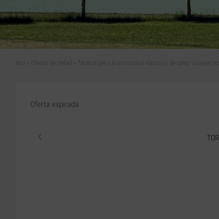
Inici
»
Ofertes de treball
»
Tècnic/a per a la coordinació d’assajos de camp -plagues in
Oferta expirada
TOR