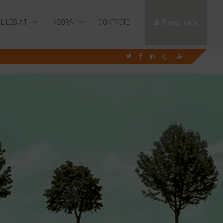
L·LEGIA’T
ÀGORA
CONTACTE
Àrea privada