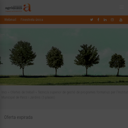
Webmail
Finestreta única
Inici
»
Ofertes de treball
»
Tècnic/a superior de gestió de programes formatius per l’Institut
Municipal de Parcs i Jardins (5 places)
Oferta expirada