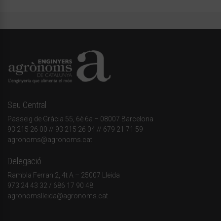
Seu Central
Passeig de Gràcia 55, 6è 6a – 08007 Barcelona
93 215 26 00
// 93 215 26 04 // 679 21 71 59
agronoms@agronoms.cat
Delegació
Rambla Ferran 2, 4t A – 25007 Lleida
973 24 43 32
/
686 17 90 48
agronomslleida@agronoms.cat