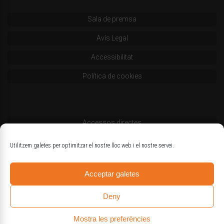
Sala de premsa
Avís Legal
Accessibilitat
Política de cookies
Accessos directes
Codi deontològic
Utilitzem galetes per optimitzar el nostre lloc web i el nostre servei.
Estatuts
Acceptar galetes
Logotips oficials
Deny
Mostra les preferències