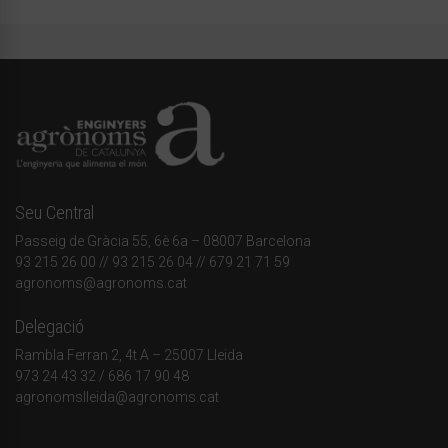
Seu Central
Passeig de Gràcia 55, 6è 6a – 08007 Barcelona
93 215 26 00
// 93 215 26 04 // 679 21 71 59
agronoms@agronoms.cat
Delegació
Rambla Ferran 2, 4t A – 25007 Lleida
973 24 43 32
/
686 17 90 48
agronomslleida@agronoms.cat