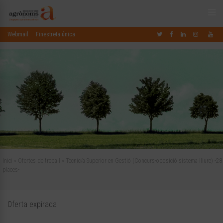
Webmail
Finestreta única
Inici
»
Ofertes de treball
»
Tècnic/a Superior en Gestió (Concurs-oposició sistema lliure) -28
places-
Oferta expirada