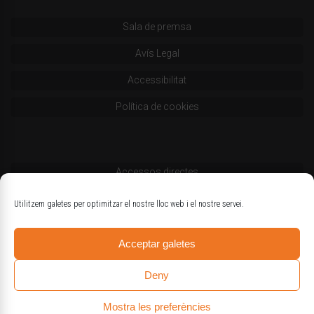
Sala de premsa
Avís Legal
Accessibilitat
Política de cookies
Accessos directes
Codi deontològic
Utilitzem galetes per optimitzar el nostre lloc web i el nostre servei.
Estatuts
Acceptar galetes
Logotips oficials
Deny
Mostra les preferències