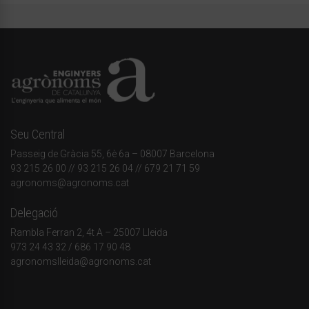
Seu Central
Passeig de Gràcia 55, 6è 6a – 08007 Barcelona
93 215 26 00
// 93 215 26 04 // 679 21 71 59
agronoms@agronoms.cat
Delegació
Rambla Ferran 2, 4t A – 25007 Lleida
973 24 43 32
/
686 17 90 48
agronomslleida@agronoms.cat