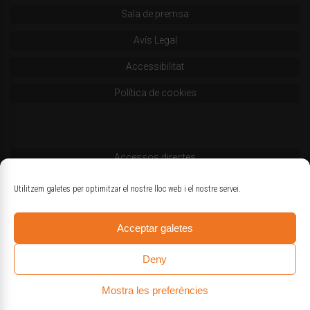
Sala de premsa
Avís Legal
Accessibilitat
Política de cookies
Accessos directes
Codi deontològic
Utilitzem galetes per optimitzar el nostre lloc web i el nostre servei.
Estatuts
Acceptar galetes
Logotips oficials
Deny
Mostra les preferències