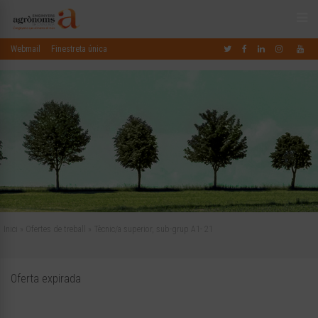
Webmail
Finestreta única
Inici
»
Ofertes de treball
»
Tècnic/a superior, sub-grup A1- 21
Oferta expirada