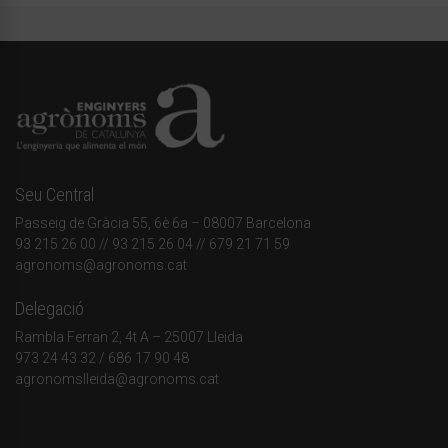
Seu Central
Passeig de Gràcia 55, 6è 6a – 08007 Barcelona
93 215 26 00
// 93 215 26 04 // 679 21 71 59
agronoms@agronoms.cat
Delegació
Rambla Ferran 2, 4t A – 25007 Lleida
973 24 43 32
/
686 17 90 48
agronomslleida@agronoms.cat