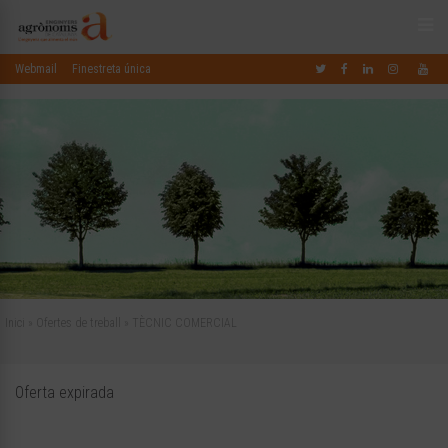
Webmail
Finestreta única
Inici
»
Ofertes de treball
»
TÈCNIC COMERCIAL
Oferta expirada