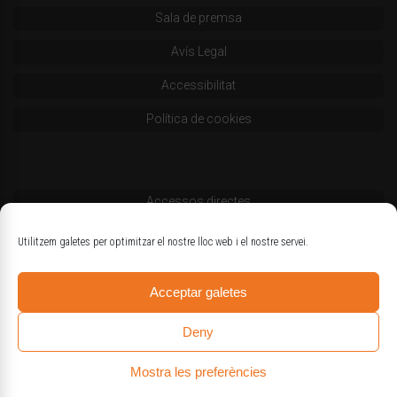
Sala de premsa
Avís Legal
Accessibilitat
Política de cookies
Accessos directes
Codi deontològic
Utilitzem galetes per optimitzar el nostre lloc web i el nostre servei.
Estatuts
Acceptar galetes
Logotips oficials
Deny
Mostra les preferències