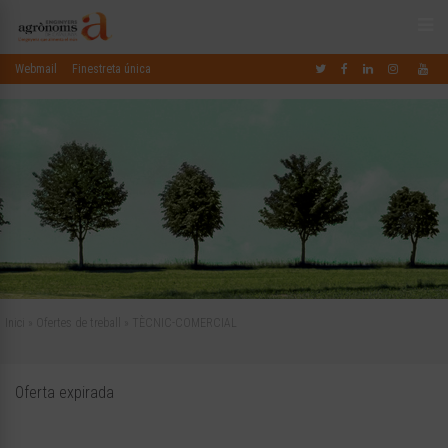
Webmail
Finestreta única
Inici
»
Ofertes de treball
»
TÈCNIC-COMERCIAL
Oferta expirada