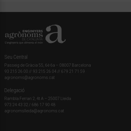
Seu Central
Passeig de Gràcia 55, 6è 6a – 08007 Barcelona
93 215 26 00
// 93 215 26 04 // 679 21 71 59
agronoms@agronoms.cat
Delegació
Rambla Ferran 2, 4t A – 25007 Lleida
973 24 43 32
/
686 17 90 48
agronomslleida@agronoms.cat