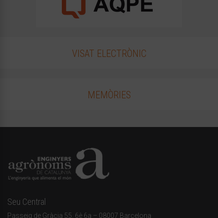
VISAT ELECTRÒNIC
MEMÒRIES
Seu Central
Passeig de Gràcia 55, 6è 6a – 08007 Barcelona