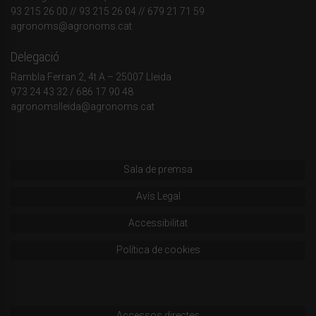
93 215 26 00
// 93 215 26 04 // 679 21 71 59
agronoms@agronoms.cat
Delegació
Rambla Ferran 2, 4t A – 25007 Lleida
973 24 43 32
/
686 17 90 48
agronomslleida@agronoms.cat
Sala de premsa
Avís Legal
Accessibilitat
Política de cookies
Accessos directes