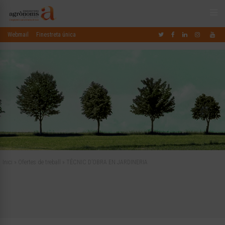
Webmail
Finestreta única
Inici
»
Ofertes de treball
»
TÊCNIC D’OBRA EN JARDINERIA