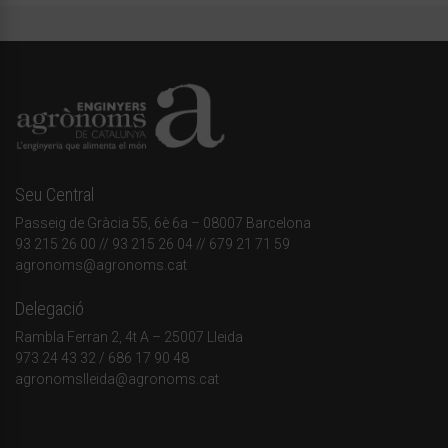
Seu Central
Passeig de Gràcia 55, 6è 6a – 08007 Barcelona
93 215 26 00
// 93 215 26 04 // 679 21 71 59
agronoms@agronoms.cat
Delegació
Rambla Ferran 2, 4t A – 25007 Lleida
973 24 43 32
/
686 17 90 48
agronomslleida@agronoms.cat