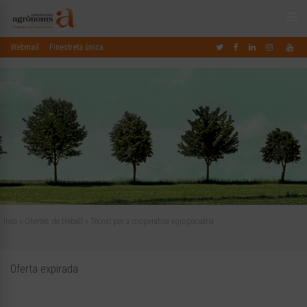
Webmail
Finestreta única
Inici
»
Ofertes de treball
»
Tècnic per a cooperativa agropecuària
Oferta expirada