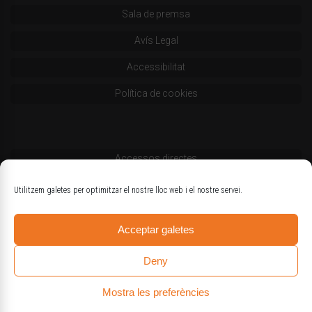
Sala de premsa
Avís Legal
Accessibilitat
Política de cookies
Accessos directes
Codi deontològic
Utilitzem galetes per optimitzar el nostre lloc web i el nostre servei.
Estatuts
Acceptar galetes
Logotips oficials
Deny
Mostra les preferències