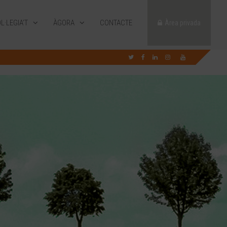
L·LEGIA’T
ÀGORA
CONTACTE
Àrea privada