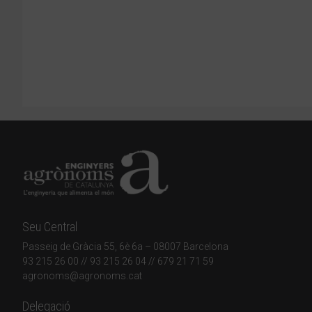
Seu Central
Passeig de Gràcia 55, 6è 6a – 08007 Barcelona
93 215 26 00
// 93 215 26 04 // 679 21 71 59
agronoms@agronoms.cat
Delegació