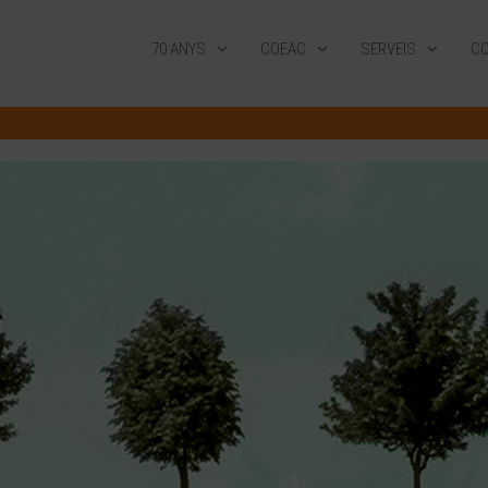
70 ANYS
COEAC
SERVEIS
CO