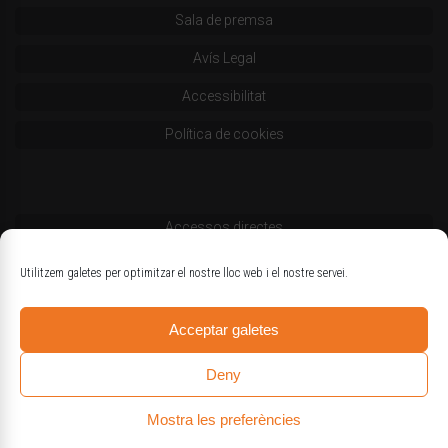
Sala de premsa
Avís Legal
Accessibilitat
Política de cookies
Accessos directes
Codi deontològic
Utilitzem galetes per optimitzar el nostre lloc web i el nostre servei.
Estatuts
Acceptar galetes
Logotips oficials
Deny
Mostra les preferències