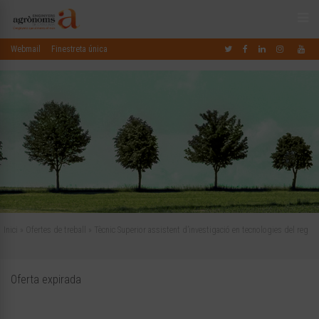
Webmail
Finestreta única
Inici
»
Ofertes de treball
»
Tècnic Superior assistent d’investigació en tecnologies del reg
Oferta expirada