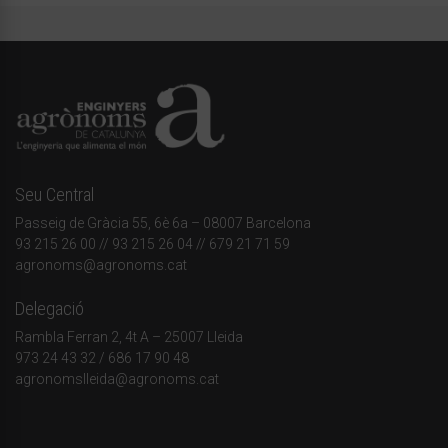
Seu Central
Passeig de Gràcia 55, 6è 6a – 08007 Barcelona
93 215 26 00
// 93 215 26 04 // 679 21 71 59
agronoms@agronoms.cat
Delegació
Rambla Ferran 2, 4t A – 25007 Lleida
973 24 43 32
/
686 17 90 48
agronomslleida@agronoms.cat