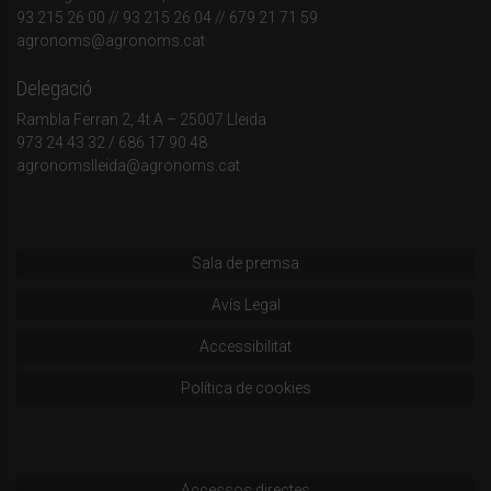
93 215 26 00
// 93 215 26 04 // 679 21 71 59
agronoms@agronoms.cat
Delegació
Rambla Ferran 2, 4t A – 25007 Lleida
973 24 43 32
/
686 17 90 48
agronomslleida@agronoms.cat
Sala de premsa
Avís Legal
Accessibilitat
Política de cookies
Accessos directes