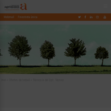
Webmail
Finestreta única
Inici
»
Ofertes de treball
»
Técnico/a del Dpt. Técnico