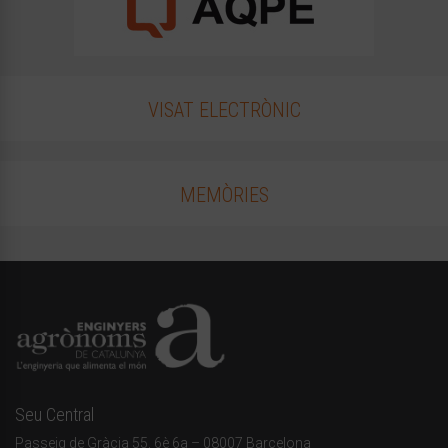
VISAT ELECTRÒNIC
MEMÒRIES
Seu Central
Passeig de Gràcia 55, 6è 6a – 08007 Barcelona