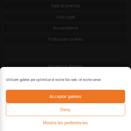
Sala de premsa
Avís Legal
Accessibilitat
Política de cookies
Accessos directes
Codi deontològic
Utilitzem galetes per optimitzar el nostre lloc web i el nostre servei.
Estatuts
Acceptar galetes
Logotips oficials
Deny
Mostra les preferències