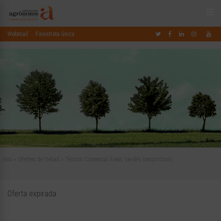
Webmail
Finestreta única
Inici
»
Ofertes de treball
»
Técnico Comercial Áreas Verdes (cespitosas)
Oferta expirada