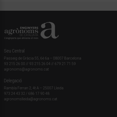
Seu Central
Passeig de Gràcia 55, 6è 6a – 08007 Barcelona
93 215 26 00
// 93 215 26 04 // 679 21 71 59
agronoms@agronoms.cat
Delegació
Rambla Ferran 2, 4t A – 25007 Lleida
973 24 43 32
/
686 17 90 48
agronomslleida@agronoms.cat