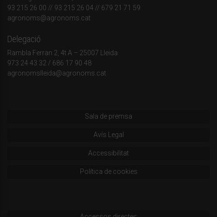
93 215 26 00
// 93 215 26 04 // 679 21 71 59
agronoms@agronoms.cat
Delegació
Rambla Ferran 2, 4t A – 25007 Lleida
973 24 43 32
/
686 17 90 48
agronomslleida@agronoms.cat
Sala de premsa
Avís Legal
Accessibilitat
Política de cookies
Accessos directes