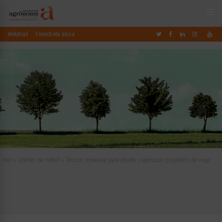
Webmail
Finestreta única
Inici
»
Ofertes de treball
»
Técnico comercial para diseño y ejecución proyectos de riego