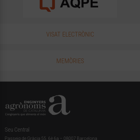
VISAT ELECTRÒNIC
MEMÒRIES
Seu Central
Passeig de Gràcia 55, 6è 6a – 08007 Barcelona